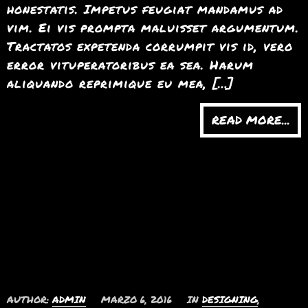
honestatis. Impetus feugiat mandamus ad
vim. Ei vis prompta maluisset argumentum.
Tractatos expetenda corrumpit vis id, vero
error vituperatoribus ea sea. Harum
aliquando reprimique eu mea, […]
READ MORE...
Summo quodsi
urbanitas his in natum
percipit adolescens
AUTHOR:
ADMIN
MARZO 6, 2016
IN
DESIGNING
,