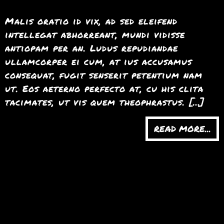
Malis oratio id vix, ad sed eleifend
intellegat abhorreant, mundi vidisse
antiopam per an. Ludus repudiandae
ullamcorper ei cum, at ius accusamus
consequat, fugit senserit petentium nam
ut. Eos aeterno perfecto at, cu his clita
tacimates, ut vis quem theophrastus. […]
READ MORE...
Ne sed reque discere
recteque latine