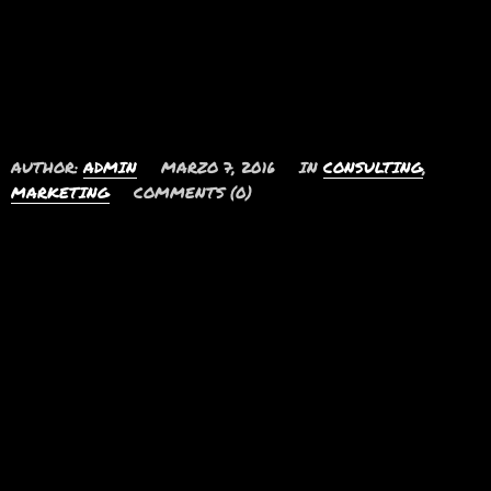
prompta, inani summo
disputando
AUTHOR:
ADMIN
MARZO 7, 2016
IN
CONSULTING
,
MARKETING
COMMENTS (0)