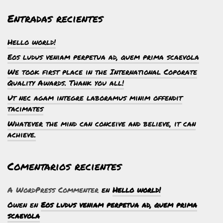
Entradas recientes
Hello world!
Eos ludus veniam perpetua ad, quem prima scaevola
We took first place in the International Coporate
Quality Awards. Thank you all!
Ut nec agam integre laboramus minim offendit
tacimates
Whatever the mind can conceive and believe, it can
achieve.
Comentarios recientes
A WordPress Commenter
en
Hello world!
Owen
en
Eos ludus veniam perpetua ad, quem prima
scaevola