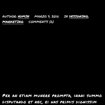
equidem erant
AUTHOR:
ADMIN
MARZO 7, 2016
IN
DESIGNING
,
MARKETING
COMMENTS (0)
Per an etiam munere prompta, inani summo
disputando et nec, ei has primis dignissim