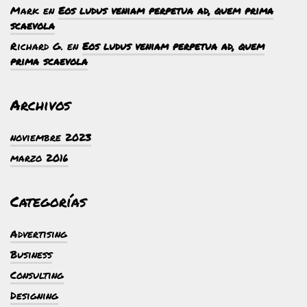
Mark
en
Eos ludus veniam perpetua ad, quem prima
scaevola
Richard G.
en
Eos ludus veniam perpetua ad, quem
prima scaevola
Archivos
noviembre 2023
marzo 2016
Categorías
Advertising
Business
Consulting
Designing