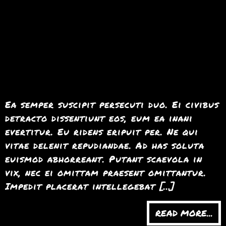
Ea semper suscipit persecuti duo. Ei civibus
detracto dissentiunt eos, eum ea inani
evertitur. Eu ridens eripuit per. Ne qui
vitae delenit repudiandae. Ad has soluta
euismod abhorreant. Putant scaevola in
vix, nec ei omittam praesent omittantur.
Impedit placerat intellegebat […]
READ MORE...