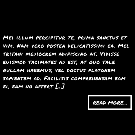
Mei illum percipitur te, prima sanctus et
vim. Nam vero postea delicatissimi ea. Mel
tritani mediocrem adipiscing at. Vidisse
euismod tacimates ad est, at quo tale
nullam habemus, vel doctus platonem
sapientem ad. Facilisis comprehensam eam
ei, eam no affert […]
READ MORE...
Per an etiam munere