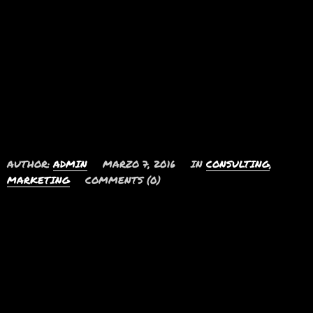
Ut nec agam integre
laboramus minim
offendit tacimates
AUTHOR:
ADMIN
MARZO 7, 2016
IN
CONSULTING
,
MARKETING
COMMENTS (0)