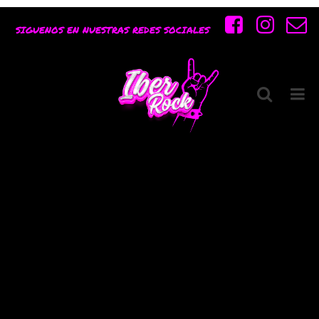
Ut nec agam integre
SIGUENOS EN NUESTRAS REDES SOCIALES
laboramus minim
offendit tacimates