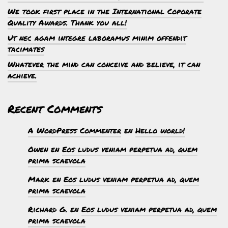
We took first place in the International Coporate
Quality Awards. Thank you all!
Ut nec agam integre laboramus minim offendit
tacimates
Whatever the mind can conceive and believe, it can
achieve.
Recent Comments
A WordPress Commenter
en
Hello world!
Owen
en
Eos ludus veniam perpetua ad, quem
prima scaevola
Mark
en
Eos ludus veniam perpetua ad, quem
prima scaevola
Richard G.
en
Eos ludus veniam perpetua ad, quem
prima scaevola