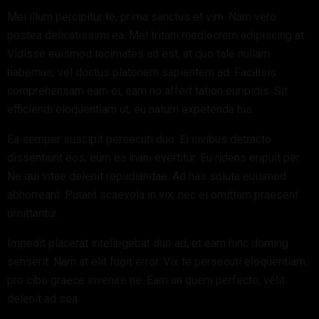
Mei illum percipitur te, prima sanctus et vim. Nam vero
postea delicatissimi ea. Mel tritani mediocrem adipiscing at.
Vidisse euismod tacimates ad est, at quo tale nullam
habemus, vel doctus platonem sapientem ad. Facilisis
comprehensam eam ei, eam no affert tation euripidis. Sit
efficiendi eloquentiam ut, eu natum expetenda his.
Ea semper suscipit persecuti duo. Ei civibus detracto
dissentiunt eos, eum ea inani evertitur. Eu ridens eripuit per.
Ne qui vitae delenit repudiandae. Ad has soluta euismod
abhorreant. Putant scaevola in vix, nec ei omittam praesent
omittantur.
Impedit placerat intellegebat duo ad, et eam hinc doming
senserit. Nam at elit fugit error. Vix te persecuti eloquentiam,
pro cibo graece invenire ne. Eam an quem perfecto, velit
delenit ad sea.