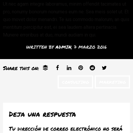
Ut nec agam integre laboramus, minim offendit tacimates ut
pro, nonumy bonorum nonumes eum ne. Sea meis solet ut. Et
quo movet dolor menandri. Te ius commodo malorum, an quis
mentitum percipitur est, ei sea laudem altera pertinacia.
Munere erroribus at duo, mundi audiam in qui.
WRITTEN BY
ADMIN
, 7 MARZO 2016
Share this on:
CONSULTING
MARKETING
Deja una respuesta
Tu dirección de correo electrónico no será