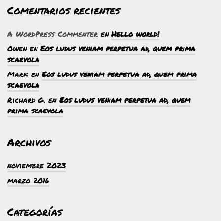
Comentarios recientes
A WordPress Commenter
en
Hello world!
Owen
en
Eos ludus veniam perpetua ad, quem prima
scaevola
Mark
en
Eos ludus veniam perpetua ad, quem prima
scaevola
Richard G.
en
Eos ludus veniam perpetua ad, quem
prima scaevola
Archivos
noviembre 2023
marzo 2016
Categorías