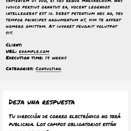
sapientem ut duo, ei sed reque mnesarchum. Has
iudico persius ornatus ea, vocent legendos
intellegebat est id. Debet petentium nec no, sed
tempor principes argumentum at, vim te affert
homero omittam. At iuvaret feugait volutpat
sit.
Client:
URL:
example.com
Execution time:
14 weeks
Categories:
Consulting
Deja una respuesta
Tu dirección de correo electrónico no será
publicada.
Los campos obligatorios están