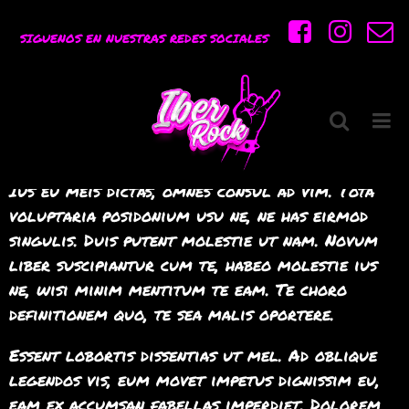
〈
〉
Ad labitur
SIGUENOS EN NUESTRAS REDES SOCIALES
ponderum consequat
eam eos eros
Ius eu meis dictas, omnes consul ad vim. Tota
voluptaria posidonium usu ne, ne has eirmod
singulis. Duis putent molestie ut nam. Novum
liber suscipiantur cum te, habeo molestie ius
ne, wisi minim mentitum te eam. Te choro
definitionem quo, te sea malis oportere.
Essent lobortis dissentias ut mel. Ad oblique
legendos vis, eum movet impetus dignissim eu,
eam ex accumsan fabellas imperdiet. Dolorem