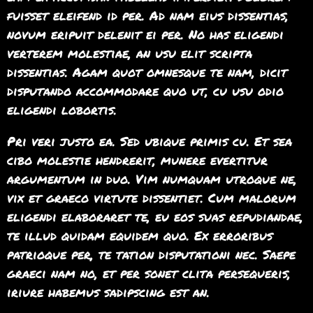
fuisset eleifend id per. Ad nam eius dissentias,
novum eripuit delenit ei per. No has eligendi
verterem molestiae, an usu elit scripta
dissentias. Agam quot omnesque te nam, dicit
disputando accommodare quo ut, cu usu odio
eligendi lobortis.
Pri veri justo ea. Sed ubique primis cu. Et sea
cibo molestie hendrerit, munere evertitur
argumentum in duo. Vim numquam utroque ne,
vix et graeco virtute dissentiet. Cum malorum
eligendi elaboraret te, eu eos suas repudiandae,
te illud quidam equidem quo. Ex erroribus
patrioque per, te tation disputationi nec. Saepe
graeci nam no, et per sonet clita persequeris,
iriure habemus sadipscing est an.